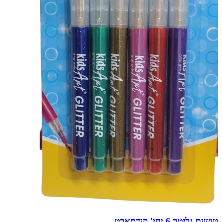
טושים גליטר 6 יחי' קידסארט