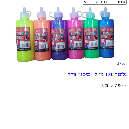
-37%
גליטר 120 מ"ל "מיטו" זוהר
המחיר
המחיר
5.00
₪
7.90
₪
המקורי
הנוכחי
היה:
הוא:
5.00 ₪.
7.90 ₪.