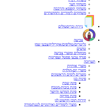
משחקי חצר
משחקי קופסא והרכבה
משחקים לימודיים ותחושתיים
ניירת ובריסטולים
צביעה
גליטרים/טוליפים/אקריליק/צבעי שמן
טושים
מכחולים ומוצרי צביעה
פנדה צבעי פסטל ועפרונות
תערוכה
מוצרי אותיות
מוצרי יום-הולדת
מוצרים לימים הראשונים
פינות בגן
פינה שבת
פינת בובות-מטבח
פינת המדען והיוצר
פינת מוזיקה
קירות תוכן וקישוט לגן
מוצרי לימודיים ואירגוניים לגננת/מורה