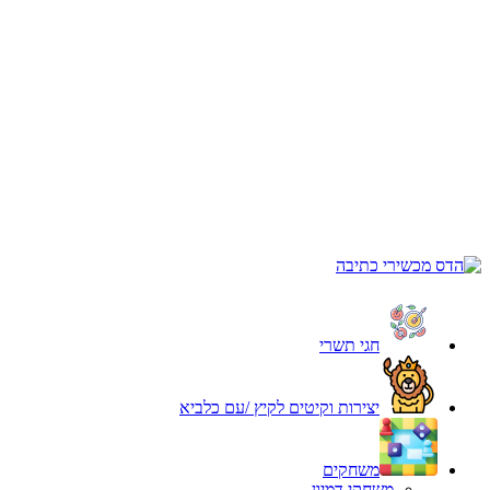
חגי תשרי
יצירות וקיטים לקיץ /עם כלביא
משחקים
משחקי דמיון