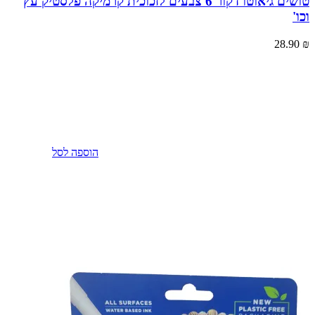
טושים גיאוטו דקור 6 צבעים לזכוכית קרמיקה פלסטיק עץ
וכו'
28.90
₪
הוספה לסל