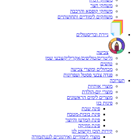
משחקי חצר
משחקי קופסא והרכבה
משחקים לימודיים ותחושתיים
ניירת ובריסטולים
צביעה
גליטרים/טוליפים/אקריליק/צבעי שמן
טושים
מכחולים ומוצרי צביעה
פנדה צבעי פסטל ועפרונות
תערוכה
מוצרי אותיות
מוצרי יום-הולדת
מוצרים לימים הראשונים
פינות בגן
פינה שבת
פינת בובות-מטבח
פינת המדען והיוצר
פינת מוזיקה
קירות תוכן וקישוט לגן
מוצרי לימודיים ואירגוניים לגננת/מורה