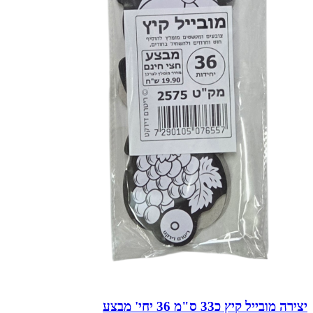
יצירה מובייל קיץ כ33 ס"מ 36 יחי' מבצע