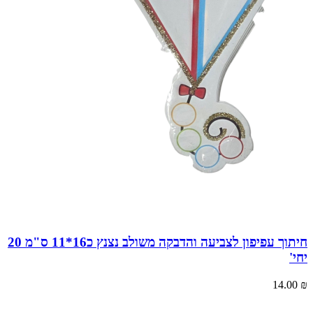
חיתוך עפיפון לצביעה והדבקה משולב נצנץ כ16*11 ס"מ 20
יחי'
14.00
₪