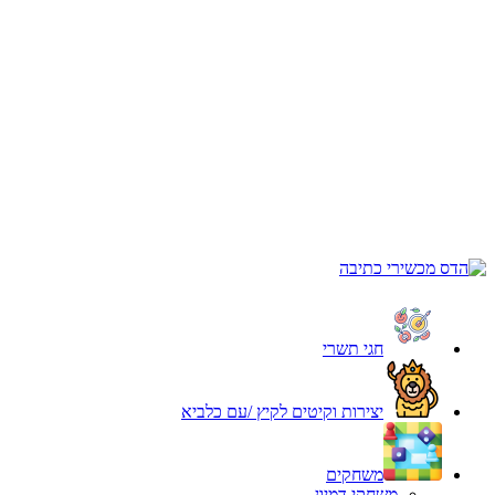
חגי תשרי
יצירות וקיטים לקיץ /עם כלביא
משחקים
משחקי דמיון