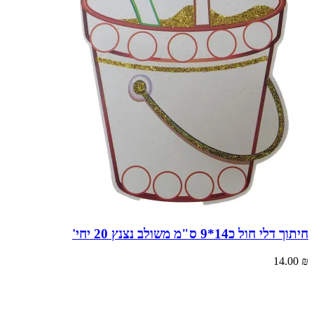
חיתוך דלי חול כ14*9 ס"מ משולב נצנץ 20 יחי'
14.00
₪