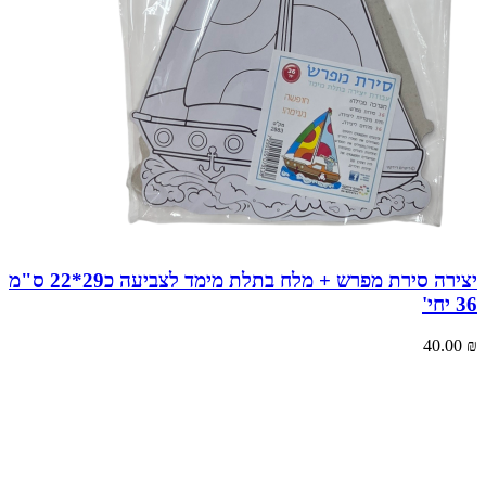
יצירה סירת מפרש + מלח בתלת מימד לצביעה כ29*22 ס"מ
36 יחי'
40.00
₪