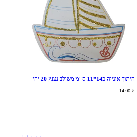
חיתוך אונייה כ14*11 ס"מ משולב נצנץ 20 יחי'
14.00
₪