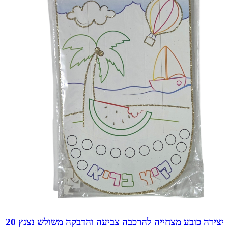
יצירה כובע מצחייה להרכבה צביעה והדבקה משולש נצנץ 20