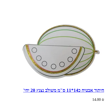
חיתוך אבטיח כ14*11 ס"מ משולב נצנץ 20 יחי'
14.00
₪