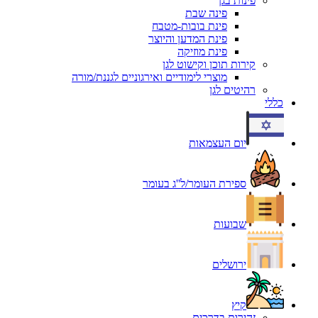
פינות בגן
פינה שבת
פינת בובות-מטבח
פינת המדען והיוצר
פינת מוזיקה
קירות תוכן וקישוט לגן
מוצרי לימודיים ואירגוניים לגננת/מורה
רהיטים לגן
כללי
יום העצמאות
ספירת העומר/ל''ג בעומר
שבועות
ירושלים
קיץ
זהירות בדרכים