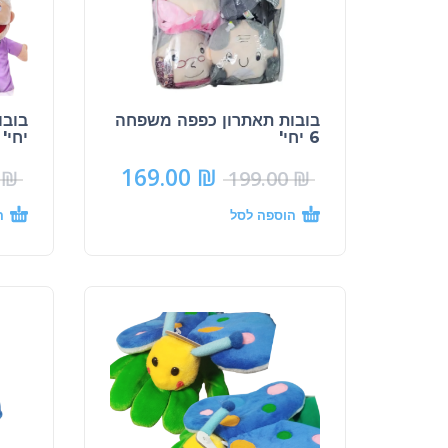
בובות תאתרון כפפה משפחה
6 יחי'
יחי' כ32 
169.00
₪
0
₪
199.00
₪
הוספה לסל
ה