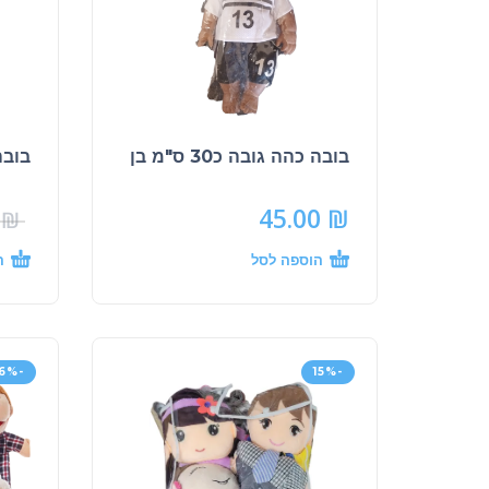
בובה כהה גובה כ30 ס"מ בן
בובה כ
45.00
₪
0
₪
הוספה לסל
ה
-16%
-15%