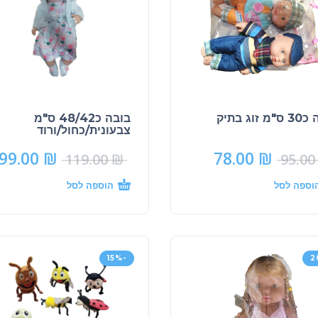
 זוג בתיק
בובה כ48/42 ס"מ
צבעונית/כחול/ורוד
99.00
₪
78.00
₪
119.00
₪
95.0
וספה לסל
הוספה לסל
-15%