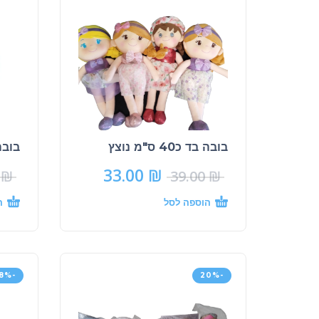
בובה בד כ40 ס"מ נוצץ
בובה בד
33.00
₪
0
₪
39.00
₪
הוספה לסל
ה
-18%
-20%