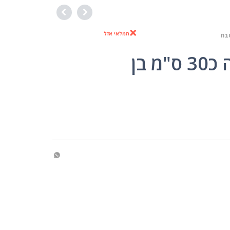
המלאי אזל
בח
מ בן