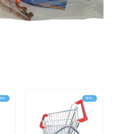
-16%
-15%