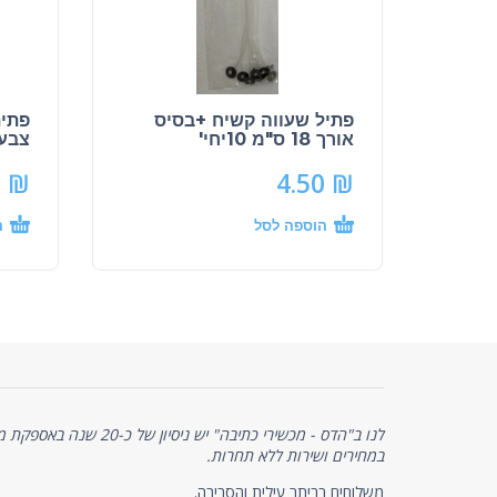
פתיל שעווה קשיח +בסיס
אורך 18 ס"מ 10יחי'
צבעי
0
₪
4.50
₪
הוספה לסל
ה
לנו ב"הדס - מכשירי כתיבה" יש 
במחירים ושירות ללא תחרות.
משלוחים בביתר עילית והסביבה.