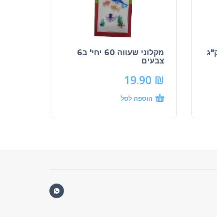
מקלוני שעווה 60 יחי' ב6
צבעים
19.90
₪
הוספה לסל