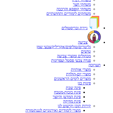
משחקי חצר
משחקי קופסא והרכבה
משחקים לימודיים ותחושתיים
ניירת ובריסטולים
צביעה
גליטרים/טוליפים/אקריליק/צבעי שמן
טושים
מכחולים ומוצרי צביעה
פנדה צבעי פסטל ועפרונות
תערוכה
מוצרי אותיות
מוצרי יום-הולדת
מוצרים לימים הראשונים
פינות בגן
פינה שבת
פינת בובות-מטבח
פינת המדען והיוצר
פינת מוזיקה
קירות תוכן וקישוט לגן
מוצרי לימודיים ואירגוניים לגננת/מורה