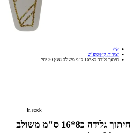
קיץ
יצירות קיץ/סופ''ש
חיתוך גלידה כ8*16 ס"מ משולב נצנץ 20 יחי'
In stock
חיתוך גלידה כ8*16 ס"מ משולב