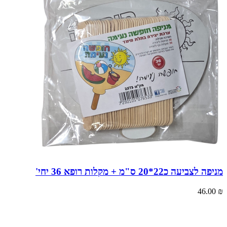
מניפה לצביעה כ22*20 ס"מ + מקלות רופא 36 יחי'
46.00
₪