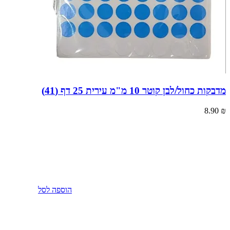
מדבקות כחול/לבן קוטר 10 מ"מ עירית 25 דף (41)
8.90
₪
הוספה לסל