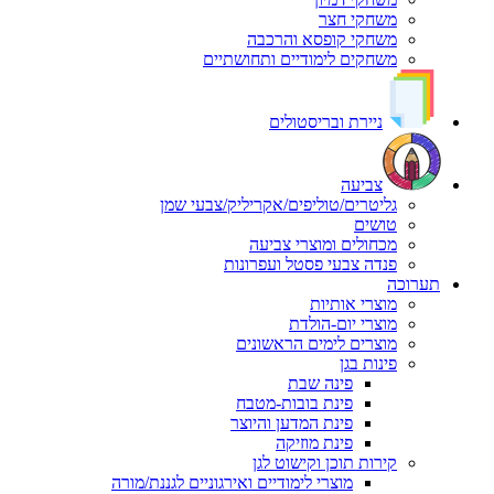
משחקי חצר
משחקי קופסא והרכבה
משחקים לימודיים ותחושתיים
ניירת ובריסטולים
צביעה
גליטרים/טוליפים/אקריליק/צבעי שמן
טושים
מכחולים ומוצרי צביעה
פנדה צבעי פסטל ועפרונות
תערוכה
מוצרי אותיות
מוצרי יום-הולדת
מוצרים לימים הראשונים
פינות בגן
פינה שבת
פינת בובות-מטבח
פינת המדען והיוצר
פינת מוזיקה
קירות תוכן וקישוט לגן
מוצרי לימודיים ואירגוניים לגננת/מורה