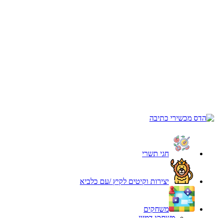
חגי תשרי
יצירות וקיטים לקיץ /עם כלביא
משחקים
משחקי דמיון