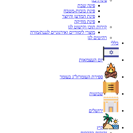
פינות בגן
פינה שבת
פינת בובות-מטבח
פינת המדען והיוצר
פינת מוזיקה
קירות תוכן וקישוט לגן
מוצרי לימודיים ואירגוניים לגננת/מורה
רהיטים לגן
כללי
יום העצמאות
ספירת העומר/ל''ג בעומר
שבועות
ירושלים
קיץ
זהירות בדרכים