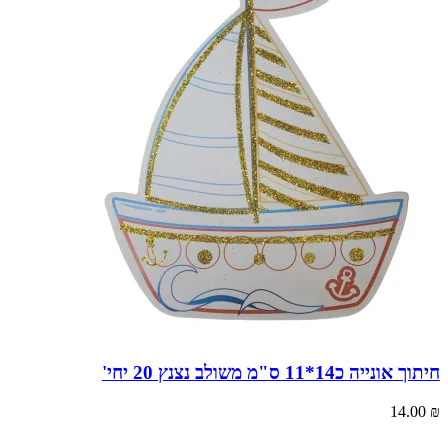
חיתוך אונייה כ14*11 ס"מ משולב נצנץ 20 יחי'
14.00
₪