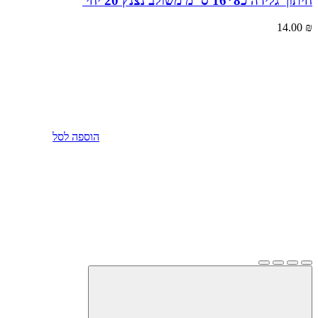
חיתוך גלידה כ8*16 ס"מ משולב נצנץ 20 יחי'
14.00
₪
הוספה לסל