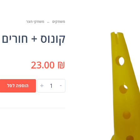
משחקים
משחקי חצר
קונוס + חורים 50 ס"מ
23.00
₪
-
+
הוספה לסל