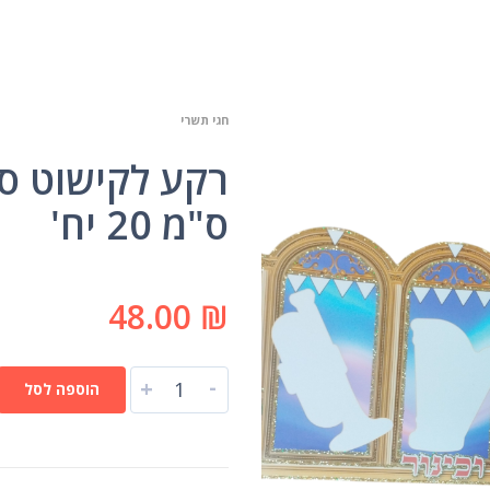
חגי תשרי
ס"מ 20 יח'
48.00
₪
-
+
הוספה לסל