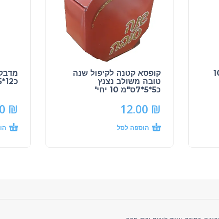
 שקוף למילוי 10
קופסא קטנה לקיפול שנה
מדבקו
טובה משולב נצנץ
כ12*15 ס"מ
כ5*5*7ס"מ 10 יחי'
00
₪
12.00
₪
הוספה לסל
הו