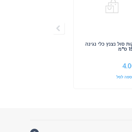
ת סול נצנץ כלי נגינה
כרטיס ברכה קטן מתקפל
משולב נצנץ כ9*7 ס"מ 10
יחי'
12.00
₪
4.
ספה לסל
הוספה לסל