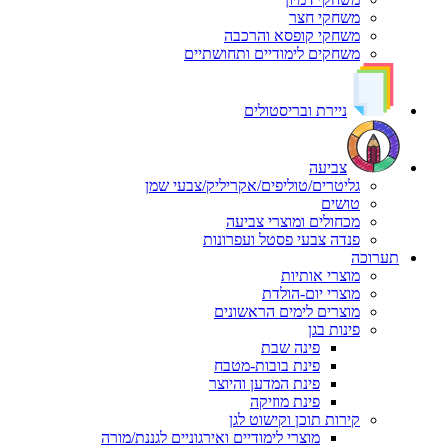
משחקי חצר
משחקי קופסא והרכבה
משחקים לימודיים ותחושתיים
ניירת ובריסטולים
צביעה
גליטרים/טוליפים/אקריליק/צבעי שמן
טושים
מכחולים ומוצרי צביעה
פנדה צבעי פסטל ועפרונות
תערוכה
מוצרי אותיות
מוצרי יום-הולדת
מוצרים לימים הראשונים
פינות בגן
פינה שבת
פינת בובות-מטבח
פינת המדען והיוצר
פינת מוזיקה
קירות תוכן וקישוט לגן
מוצרי לימודיים ואירגוניים לגננת/מורה