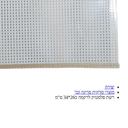
יצירה
מוצרי סדקית סריגה וכו'
רשת פלסטיק לרקמה כ26*34 ס"מ