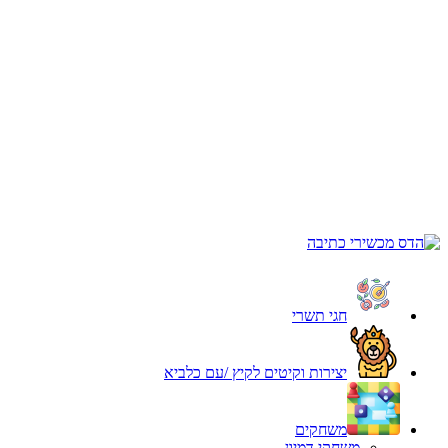
חגי תשרי
יצירות וקיטים לקיץ /עם כלביא
משחקים
משחקי דמיון