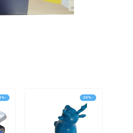
-16%
-20%