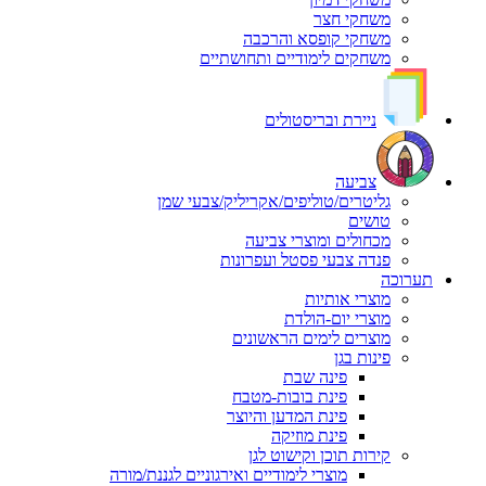
משחקי חצר
משחקי קופסא והרכבה
משחקים לימודיים ותחושתיים
ניירת ובריסטולים
צביעה
גליטרים/טוליפים/אקריליק/צבעי שמן
טושים
מכחולים ומוצרי צביעה
פנדה צבעי פסטל ועפרונות
תערוכה
מוצרי אותיות
מוצרי יום-הולדת
מוצרים לימים הראשונים
פינות בגן
פינה שבת
פינת בובות-מטבח
פינת המדען והיוצר
פינת מוזיקה
קירות תוכן וקישוט לגן
מוצרי לימודיים ואירגוניים לגננת/מורה