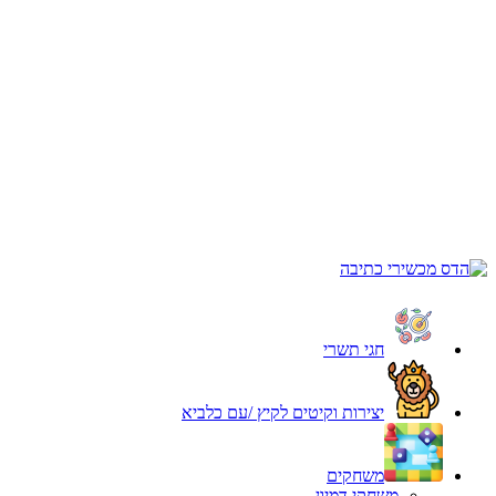
חגי תשרי
יצירות וקיטים לקיץ /עם כלביא
משחקים
משחקי דמיון