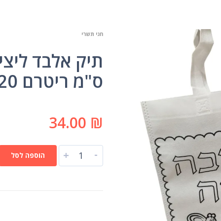
חגי תשרי
ס"מ ריטרם 20 יחי'
34.00
₪
-
+
הוספה לסל